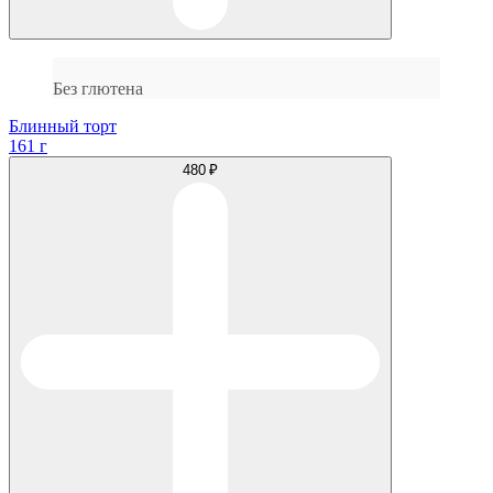
Без глютена
Блинный торт
161 г
480 ₽