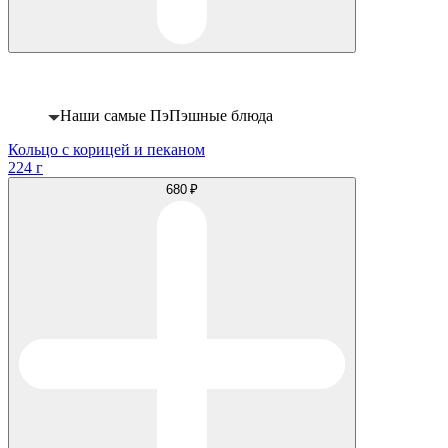
Хит
Наши самые ПэПэшные блюда
Кольцо с корицей и пеканом
224 г
680 ₽