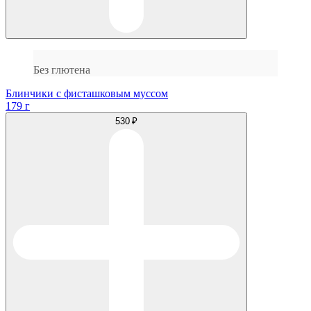
Без глютена
Блинчики с фисташковым муссом
179 г
530 ₽