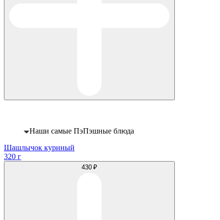
Хит
Наши самые ПэПэшные блюда
Шашлычок куриный
320 г
430 ₽