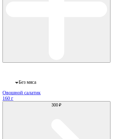
Веган
Без мяса
Овощной салатик
160 г
300 ₽