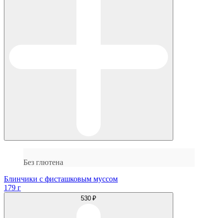
Без глютена
Блинчики с фисташковым муссом
179 г
530 ₽