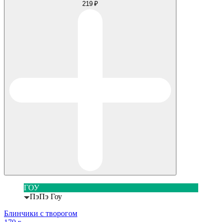
219 ₽
ГОУ
ПэПэ Гоу
Блинчики с творогом