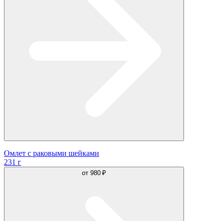
Омлет с раковыми шейками
231 г
от
980 ₽