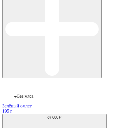
Веган
Без мяса
Зелёный омлет
195 г
от
680 ₽