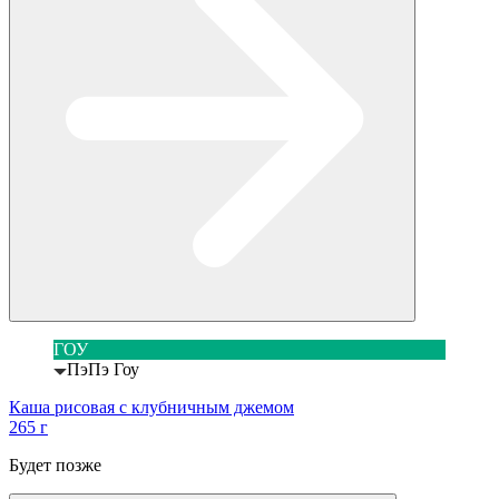
ГОУ
ПэПэ Гоу
Каша рисовая с клубничным джемом
265 г
Будет позже