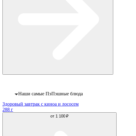
Хит
Наши самые ПэПэшные блюда
Здоровый завтрак с киноа и лососем
288 г
от
1 100 ₽