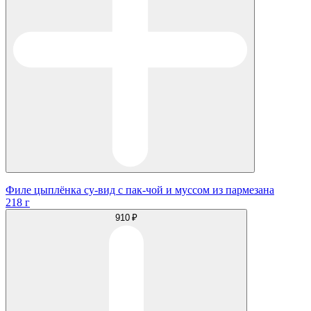
Филе цыплёнка су-вид с пак-чой и муссом из пармезана
218 г
910 ₽