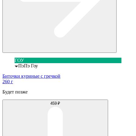
ГОУ
ПэПэ Гоу
Биточки куриные с гречкой
260 г
Будет позже
459 ₽