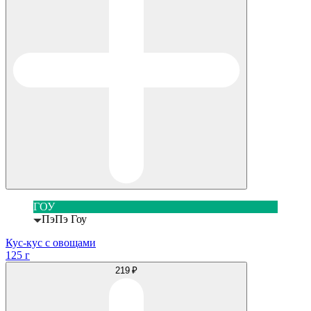
ГОУ
ПэПэ Гоу
Кус-кус с овощами
125 г
219 ₽