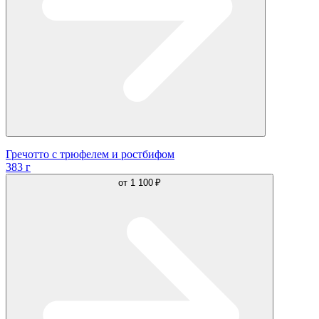
Гречотто с трюфелем и ростбифом
383 г
от
1 100 ₽