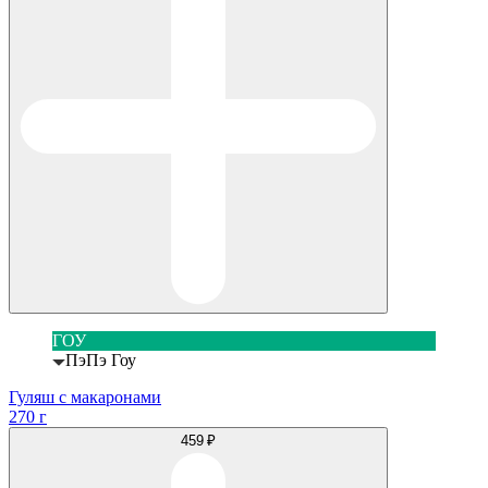
ГОУ
ПэПэ Гоу
Гуляш с макаронами
270 г
459 ₽