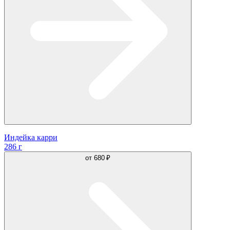
Индейка карри
286 г
от
680 ₽