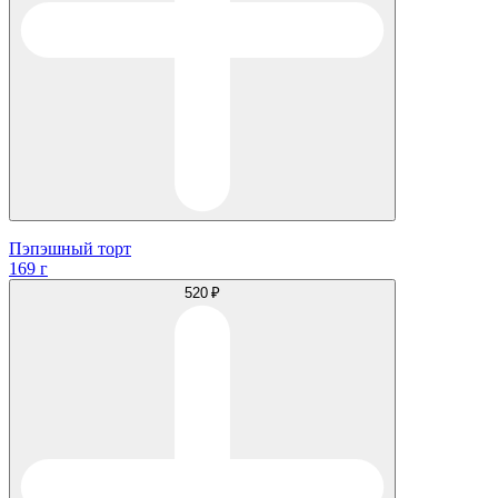
Пэпэшный торт
169 г
520 ₽