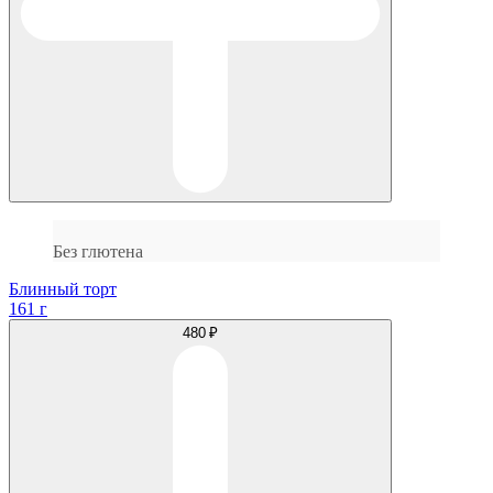
Без глютена
Блинный торт
161 г
480 ₽