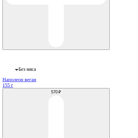
Веган
Без мяса
Наполеон веган
155 г
570 ₽