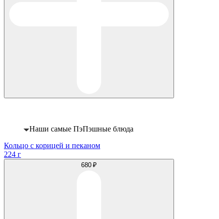
Хит
Наши самые ПэПэшные блюда
Кольцо с корицей и пеканом
224 г
680 ₽