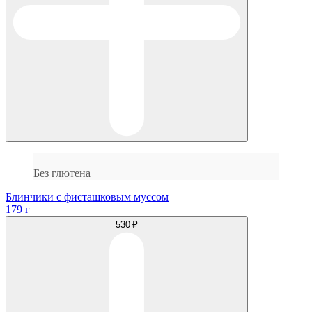
Без глютена
Блинчики с фисташковым муссом
179 г
530 ₽