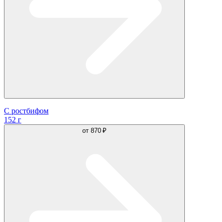
С ростбифом
152 г
от
870 ₽