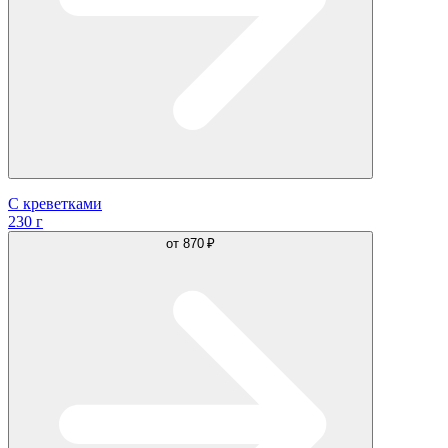
С креветками
230 г
от
870 ₽