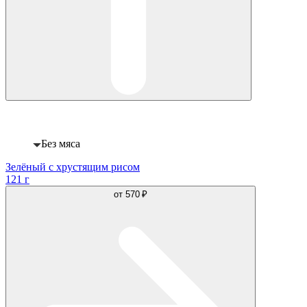
Веган
Без мяса
Зелёный с хрустящим рисом
121 г
от
570 ₽