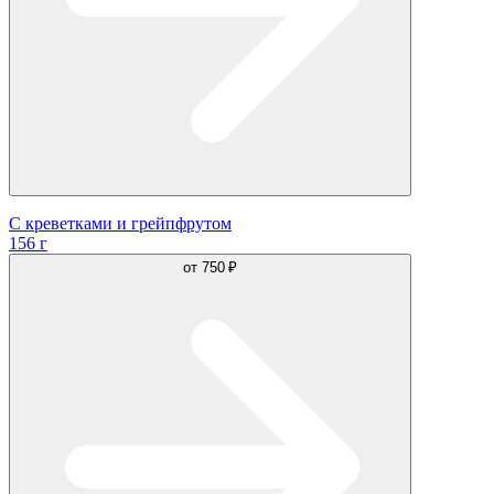
С креветками и грейпфрутом
156 г
от
750 ₽