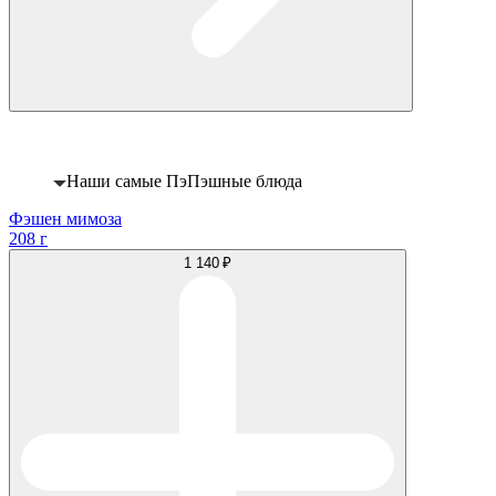
Хит
Наши самые ПэПэшные блюда
Фэшен мимоза
208 г
1 140 ₽