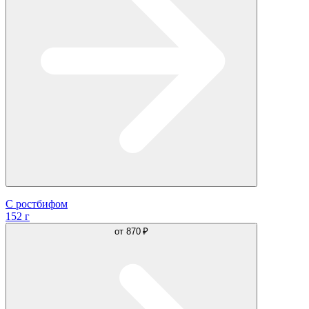
С ростбифом
152 г
от
870 ₽