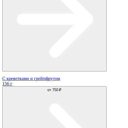
С креветками и грейпфрутом
156 г
от
750 ₽