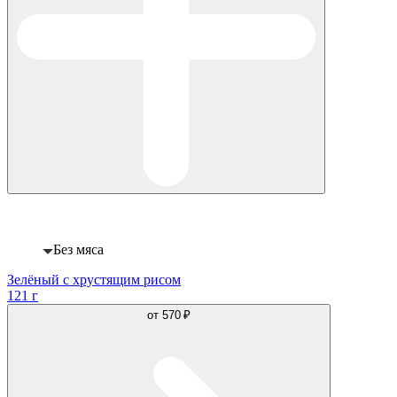
Веган
Без мяса
Зелёный с хрустящим рисом
121 г
от
570 ₽