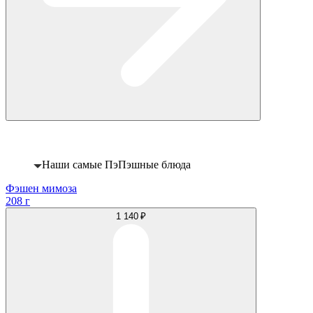
Хит
Наши самые ПэПэшные блюда
Фэшен мимоза
208 г
1 140 ₽