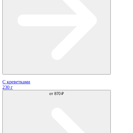
С креветками
230 г
от
870 ₽