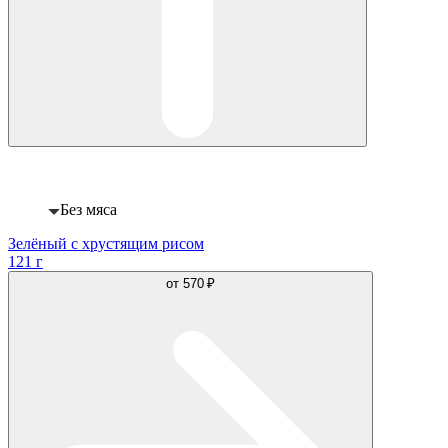
Веган
Без мяса
Зелёный с хрустящим рисом
121 г
от
570 ₽