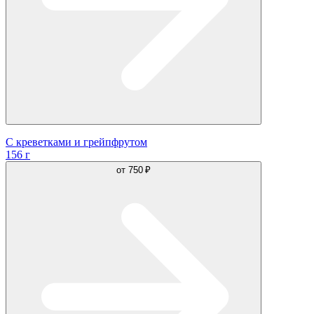
С креветками и грейпфрутом
156 г
от
750 ₽