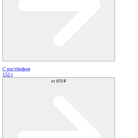
С ростбифом
152 г
от
870 ₽