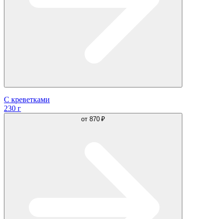
С креветками
230 г
от
870 ₽