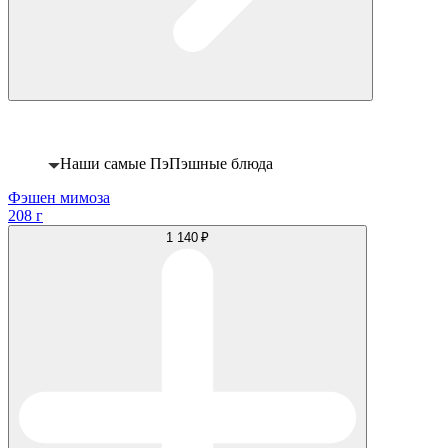
Хит
Наши самые ПэПэшные блюда
Фэшен мимоза
208 г
1 140 ₽