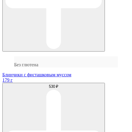
Без глютена
Блинчики с фисташковым муссом
179 г
530 ₽