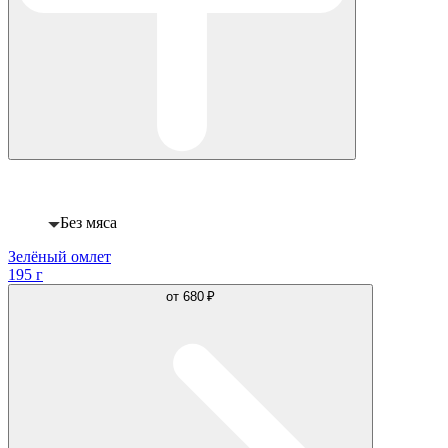
Веган
Без мяса
Зелёный омлет
195 г
от
680 ₽