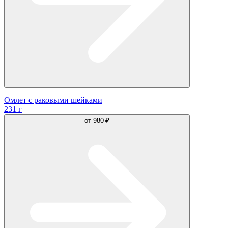
Омлет с раковыми шейками
231 г
от
980 ₽