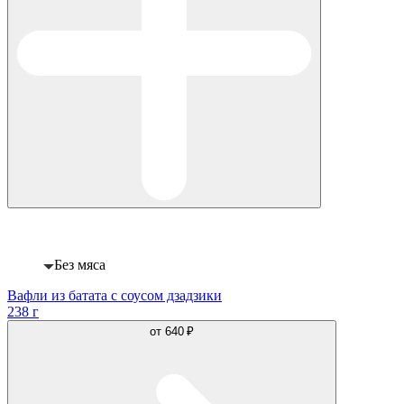
Веган
Без мяса
Вафли из батата с соусом дзадзики
238 г
от
640 ₽