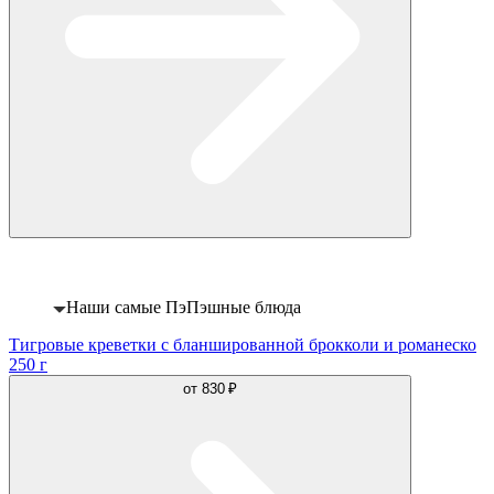
Хит
Наши самые ПэПэшные блюда
Тигровые креветки с бланшированной брокколи и романеско
250 г
от
830 ₽