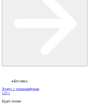
Веган
Без мяса
Хумус с топинамбуром
125 г
Будет позже