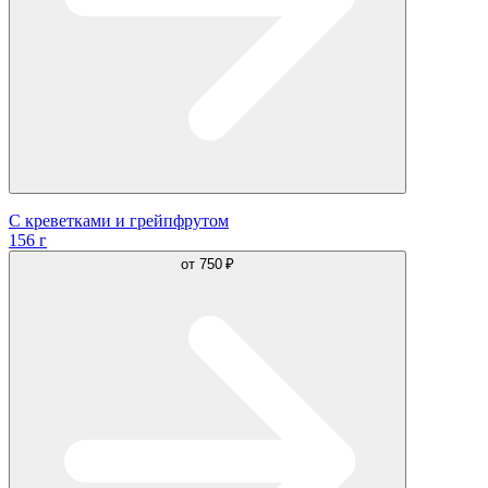
С креветками и грейпфрутом
156 г
от
750 ₽