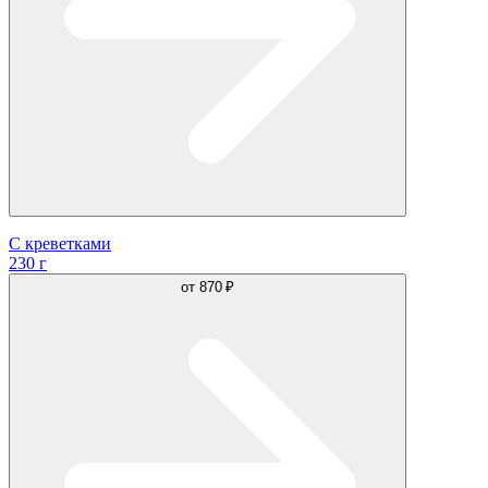
С креветками
230 г
от
870 ₽