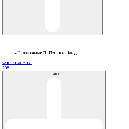
Хит
Наши самые ПэПэшные блюда
Фэшен мимоза
208 г
1 140 ₽