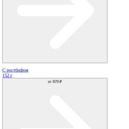
С ростбифом
152 г
от
870 ₽