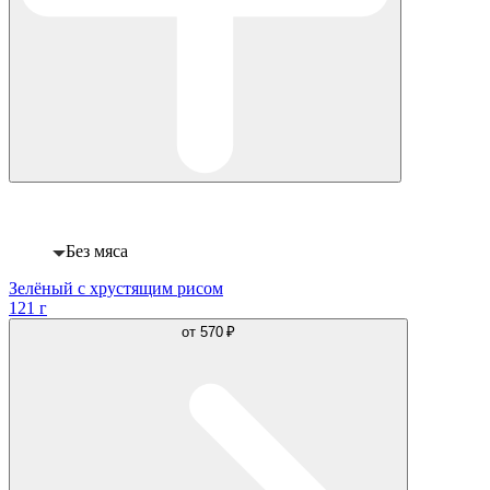
Веган
Без мяса
Зелёный с хрустящим рисом
121 г
от
570 ₽