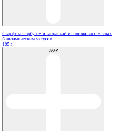
Сыр фета с арбузом и заправкой из оливкового масла с
бальзамическим уксусом
185 г
390 ₽