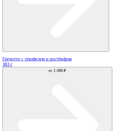
Гречотто с трюфелем и ростбифом
383 г
от
1 090 ₽