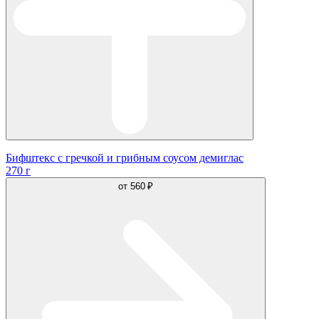
Бифштекс с гречкой и грибным соусом демиглас
270 г
от
560 ₽