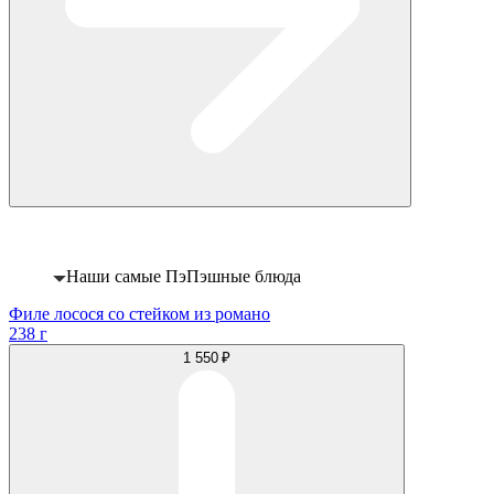
Хит
Наши самые ПэПэшные блюда
Филе лосося со стейком из романо
238 г
1 550 ₽