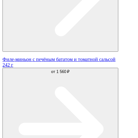
Филе-миньон с печёным бататом и томатной сальсой
242 г
от
1 560 ₽