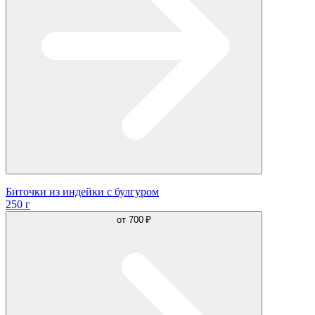
Биточки из индейки с булгуром
250 г
от
700 ₽