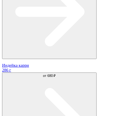
Индейка карри
286 г
от
680 ₽