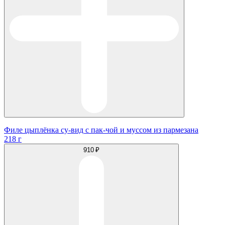
Филе цыплёнка су-вид с пак-чой и муссом из пармезана
218 г
910 ₽