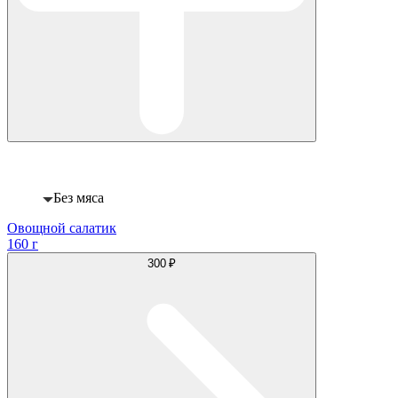
Веган
Без мяса
Овощной салатик
160 г
300 ₽