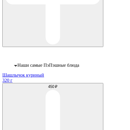
Хит
Наши самые ПэПэшные блюда
Шашлычок куриный
320 г
450 ₽