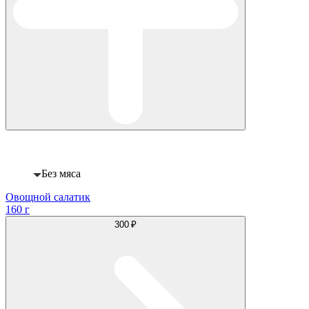
Веган
Без мяса
Овощной салатик
160 г
300 ₽