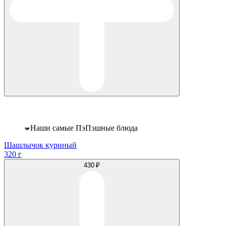
Хит
Наши самые ПэПэшные блюда
Шашлычок куриный
320 г
430 ₽