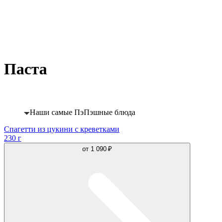
Паста
Хит
Наши самые ПэПэшные блюда
Спагетти из цукини с креветками
230 г
от
1 090 ₽