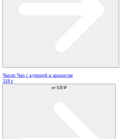
Чарли Чан с курицей и арахисом
318 г
от
520 ₽