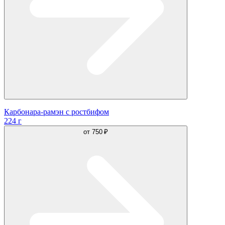
Карбонара-рамэн с ростбифом
224 г
от
750 ₽