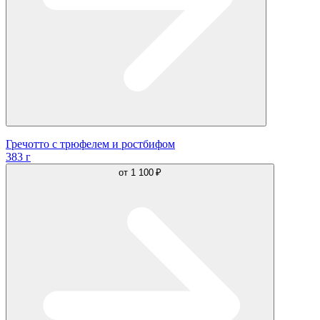
Гречотто с трюфелем и ростбифом
383 г
от
1 100 ₽