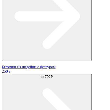
Биточки из индейки с булгуром
250 г
от
700 ₽