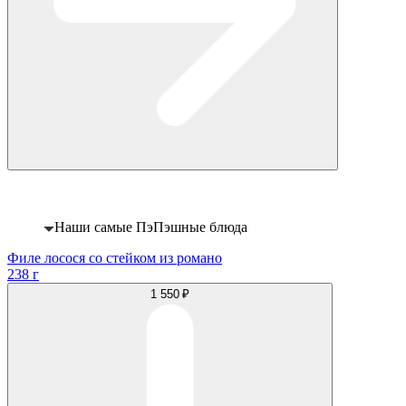
Хит
Наши самые ПэПэшные блюда
Филе лосося со стейком из романо
238 г
1 550 ₽