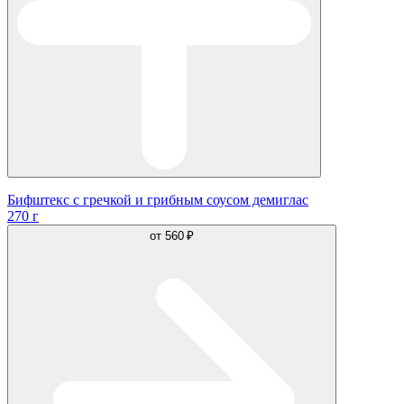
Бифштекс с гречкой и грибным соусом демиглас
270 г
от
560 ₽