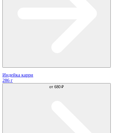
Индейка карри
286 г
от
680 ₽