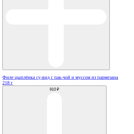
Филе цыплёнка су-вид с пак-чой и муссом из пармезана
218 г
910 ₽