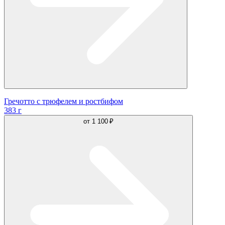
Гречотто с трюфелем и ростбифом
383 г
от
1 100 ₽