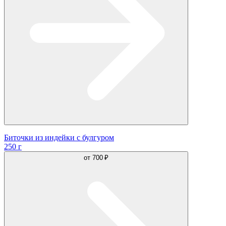
Биточки из индейки с булгуром
250 г
от
700 ₽