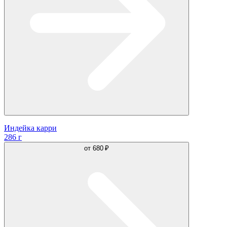
Индейка карри
286 г
от
680 ₽