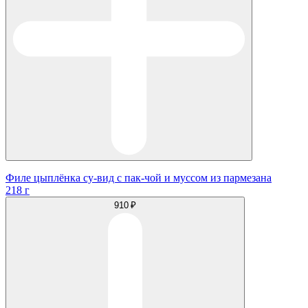
Филе цыплёнка су-вид с пак-чой и муссом из пармезана
218 г
910 ₽