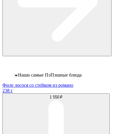
Хит
Наши самые ПэПэшные блюда
Филе лосося со стейком из романо
238 г
1 550 ₽