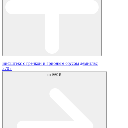
Бифштекс с гречкой и грибным соусом демиглас
270 г
от
560 ₽