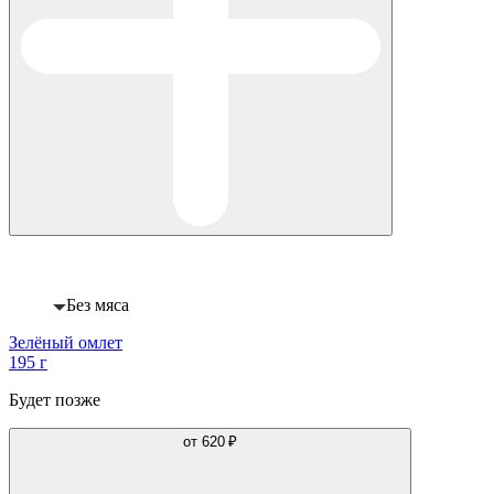
Веган
Без мяса
Зелёный омлет
195 г
Будет позже
от
620 ₽