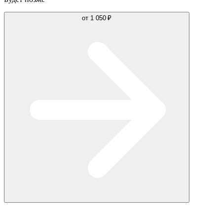
от
1 050 ₽