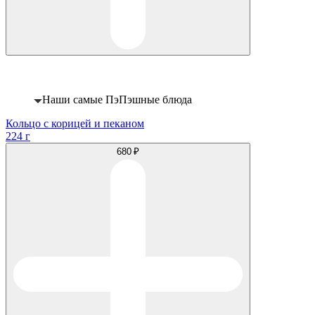
Хит
Наши самые ПэПэшные блюда
Кольцо с корицей и пеканом
224 г
680 ₽