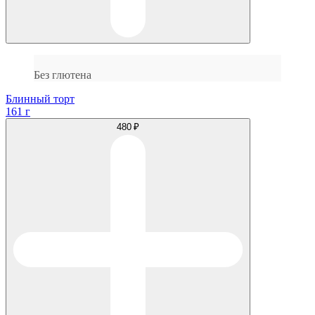
Без глютена
Блинный торт
161 г
480 ₽