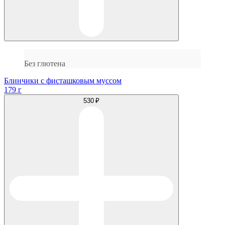
Без глютена
Блинчики с фисташковым муссом
179 г
530 ₽