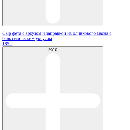
Сыр фета с арбузом и заправкой из оливкового масла с
бальзамическим уксусом
185 г
390 ₽