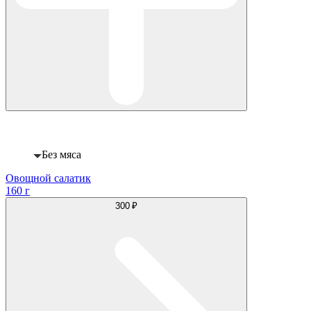
Веган
Без мяса
Овощной салатик
160 г
300 ₽