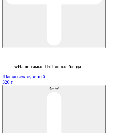
Хит
Наши самые ПэПэшные блюда
Шашлычок куриный
320 г
450 ₽